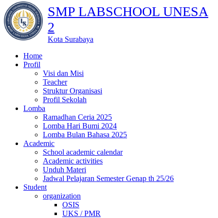
SMP LABSCHOOL UNESA
2
Kota Surabaya
Home
Profil
Visi dan Misi
Teacher
Struktur Organisasi
Profil Sekolah
Lomba
Ramadhan Ceria 2025
Lomba Hari Bumi 2024
Lomba Bulan Bahasa 2025
Academic
School academic calendar
Academic activities
Unduh Materi
Jadwal Pelajaran Semester Genap th 25/26
Student
organization
OSIS
UKS / PMR