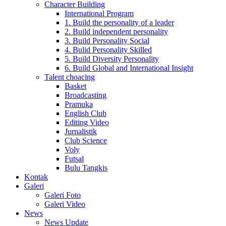
Character Building
International Program
1. Build the personality of a leader
2. Build independent personality
3. Build Personality Social
4. Bulid Personality Skilled
5. Build Diversity Personality
6. Build Global and International Insight
Talent choacing
Basket
Broadcasting
Pramuka
English Club
Editing Video
Jurnalistik
Club Science
Voly
Futsal
Bulu Tangkis
Kontak
Galeri
Galeri Foto
Galeri Video
News
News Update