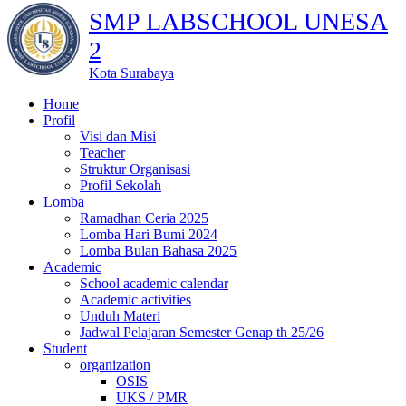
SMP LABSCHOOL UNESA
2
Kota Surabaya
Home
Profil
Visi dan Misi
Teacher
Struktur Organisasi
Profil Sekolah
Lomba
Ramadhan Ceria 2025
Lomba Hari Bumi 2024
Lomba Bulan Bahasa 2025
Academic
School academic calendar
Academic activities
Unduh Materi
Jadwal Pelajaran Semester Genap th 25/26
Student
organization
OSIS
UKS / PMR