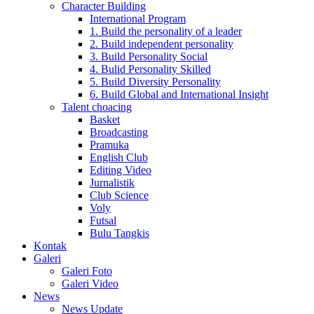
Character Building
International Program
1. Build the personality of a leader
2. Build independent personality
3. Build Personality Social
4. Bulid Personality Skilled
5. Build Diversity Personality
6. Build Global and International Insight
Talent choacing
Basket
Broadcasting
Pramuka
English Club
Editing Video
Jurnalistik
Club Science
Voly
Futsal
Bulu Tangkis
Kontak
Galeri
Galeri Foto
Galeri Video
News
News Update