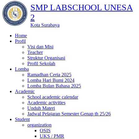
SMP LABSCHOOL UNESA
2
Kota Surabaya
Home
Profil
Visi dan Misi
Teacher
Struktur Organisasi
Profil Sekolah
Lomba
Ramadhan Ceria 2025
Lomba Hari Bumi 2024
Lomba Bulan Bahasa 2025
Academic
School academic calendar
Academic activities
Unduh Materi
Jadwal Pelajaran Semester Genap th 25/26
Student
organization
OSIS
UKS / PMR