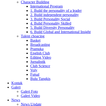
Character Building
International Program
1. Build the personality of a leader
2. Build independent personality
3. Build Personality Social
4. Bulid Personality Skilled
5. Build Diversity Personality
6. Build Global and International Insight
Talent choacing
Basket
Broadcasting
Pramuka
English Club
Editing Video
Jurnalistik
Club Science
Voly
Futsal
Bulu Tangkis
Kontak
Galeri
Galeri Foto
Galeri Video
News
News Update